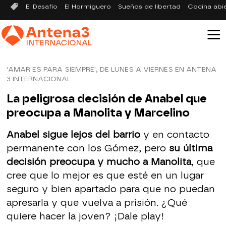
El Desafío
El Hormiguero
Sueños de libertad
Cocina abi
'AMAR ES PARA SIEMPRE', DE LUNES A VIERNES EN ANTENA
3 INTERNACIONAL
La peligrosa decisión de Anabel que
preocupa a Manolita y Marcelino
Anabel sigue lejos del barrio
y en contacto
permanente con los Gómez, pero
su última
decisión preocupa y mucho a Manolita
, que
cree que lo mejor es que esté en un lugar
seguro y bien apartado para que no puedan
apresarla y que vuelva a prisión. ¿Qué
quiere hacer la joven? ¡Dale play!