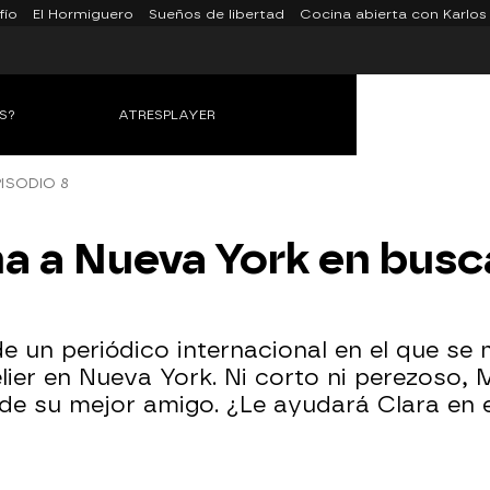
fío
El Hormiguero
Sueños de libertad
Cocina abierta con Karlos
S?
ATRESPLAYER
ISODIO 8
 a Nueva York en busc
e un periódico internacional en el que se
lier en Nueva York. Ni corto ni perezoso
de su mejor amigo. ¿Le ayudará Clara en 