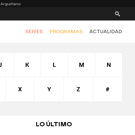
 Arguiñano
SERIES
PROGRAMAS
ACTUALIDAD
J
K
L
M
N
X
Y
Z
#
LO ÚLTIMO