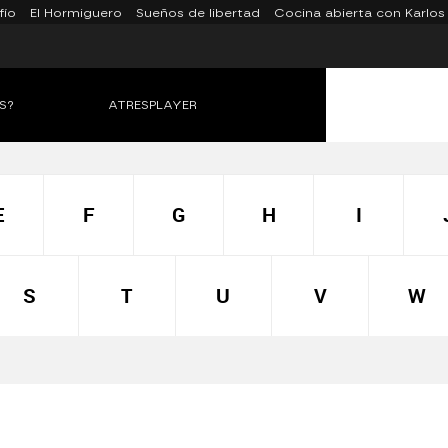
fío
El Hormiguero
Sueños de libertad
Cocina abierta con Karlos
S?
ATRESPLAYER
E
F
G
H
I
S
T
U
V
W