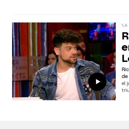
'LA
R
e
L
Ric
de
el 
tri