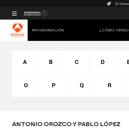
El Desa
PROGRAMACIÓN
¿CÓMO VERNO
A
B
C
D
O
P
Q
R
ANTONIO OROZCO Y PABLO LÓPEZ