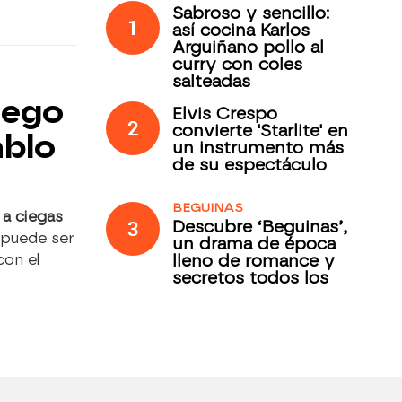
Sabroso y sencillo:
1
así cocina Karlos
Arguiñano pollo al
curry con coles
salteadas
juego
Elvis Crespo
2
convierte 'Starlite' en
ablo
un instrumento más
de su espectáculo
BEGUINAS
 a ciegas
3
Descubre ‘Beguinas’,
 puede ser
un drama de época
lleno de romance y
con el
secretos todos los
jueves en Antena 3
Internacional