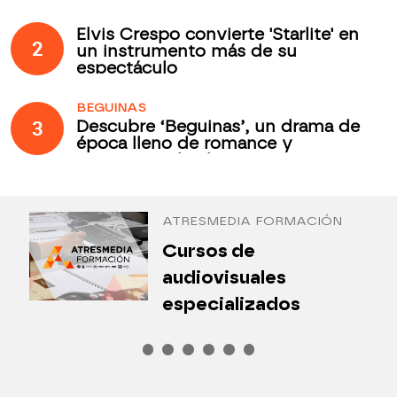
Elvis Crespo convierte 'Starlite' en
2
un instrumento más de su
espectáculo
BEGUINAS
3
Descubre ‘Beguinas’, un drama de
época lleno de romance y
secretos todos los jueves en
Antena 3 Internacional
ATRESMEDIA FORMACIÓN
¿
Cursos de
P
audiovisuales
especializados