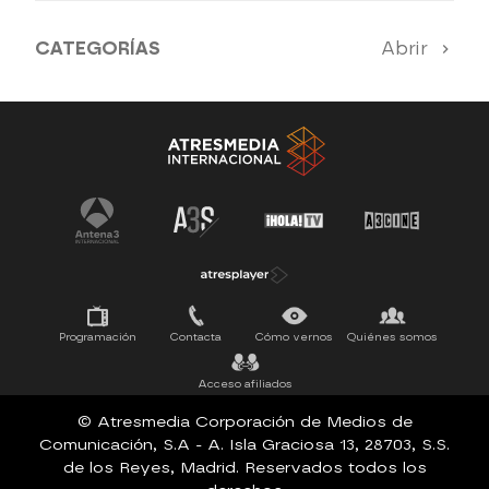
CATEGORÍAS
Abrir
Antena 3 Noticias
El Hormiguero
Tu cara me suena
Pasapalabra
Programación
Contacta
Cómo vernos
Quiénes somos
Acceso afiliados
© Atresmedia Corporación de Medios de
Comunicación, S.A - A. Isla Graciosa 13, 28703, S.S.
de los Reyes, Madrid. Reservados todos los