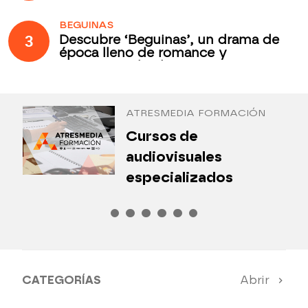
BEGUINAS
3
Descubre ‘Beguinas’, un drama de
época lleno de romance y
secretos todos los jueves en
Antena 3 Internacional
ATRESMEDIA FORMACIÓN
¿
Cursos de
P
audiovisuales
especializados
CATEGORÍAS
Abrir