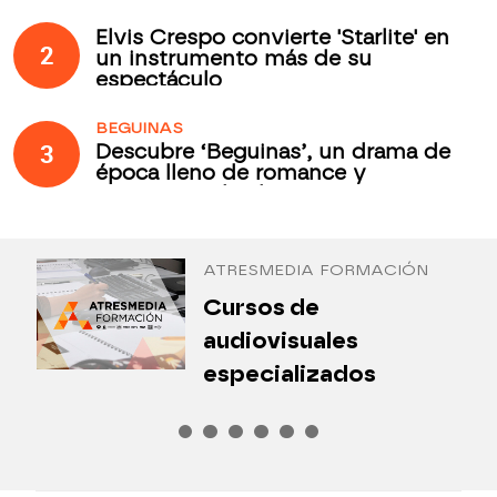
Elvis Crespo convierte 'Starlite' en
2
un instrumento más de su
espectáculo
BEGUINAS
3
Descubre ‘Beguinas’, un drama de
época lleno de romance y
secretos todos los jueves en
Antena 3 Internacional
ATRESMEDIA FORMACIÓN
¿
Cursos de
P
audiovisuales
especializados