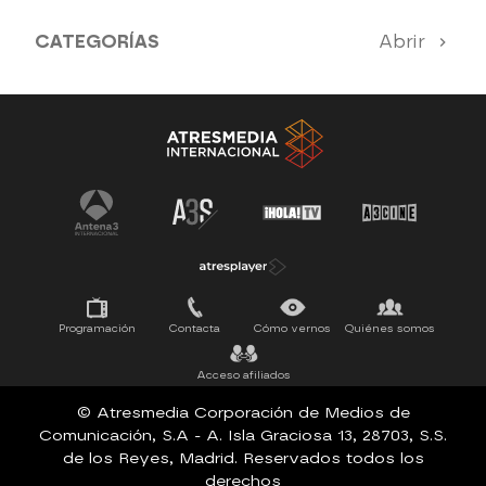
CATEGORÍAS
Abrir
Antena 3 Noticias
El Hormiguero
Tu cara me suena
Pasapalabra
Programación
Contacta
Cómo vernos
Quiénes somos
Acceso afiliados
© Atresmedia Corporación de Medios de
Comunicación, S.A - A. Isla Graciosa 13, 28703, S.S.
de los Reyes, Madrid. Reservados todos los
derechos