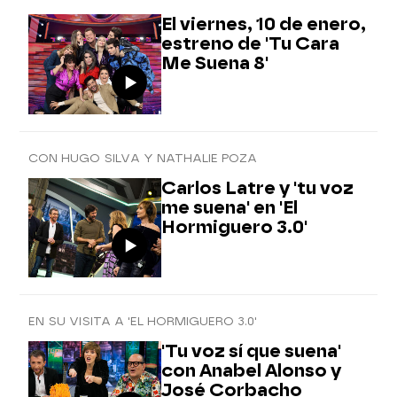
El viernes, 10 de enero,
estreno de 'Tu Cara
Me Suena 8'
CON HUGO SILVA Y NATHALIE POZA
Carlos Latre y 'tu voz
me suena' en 'El
Hormiguero 3.0'
EN SU VISITA A 'EL HORMIGUERO 3.0'
'Tu voz sí que suena'
con Anabel Alonso y
José Corbacho