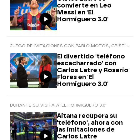
convierte en Leo
Messi en 'El
Hormiguero 3.0'
JUEGO DE IMITACIONES CON PABLO MOTOS, CRISTINA PARDO, NURIA ROCA Y MARRON
El divertido 'teléfono
escacharrado' con
Carlos Latre y Rosario
Flores en 'El
Hormiguero 3.0'
DURANTE SU VISITA A 'EL HORMIGUERO 3.0'
Aitana recupera su
'teléfono', ahora con
las imitaciones de
Carlos Latre