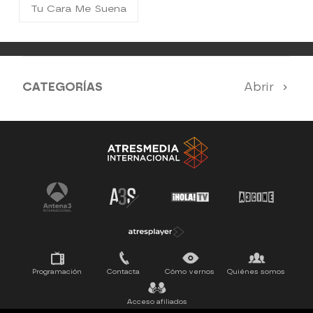
Tu Cara Me Suena
CATEGORÍAS
Abrir
Antena 3 Noticias
El Hormiguero
Tu cara me suena
Pasapalabra
Programación
Contacta
Cómo vernos
Quiénes somos
Acceso afiliados