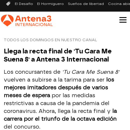
El Desafío
El Hormiguero
Sueños de libertad
Cocina abi
TODOS LOS DOMINGOS EN NUESTRO CANAL
Llega la recta final de 'Tu Cara Me
Suena 8' a Antena 3 Internacional
Los concursantes de
'Tu Cara Me Suena 8'
vuelven a subirse a la tarima para ser
los
mejores imitadores después de varios
meses de espera
por las medidas
restrictivas a causa de la pandemia del
coronavirus. Ahora, llega la recta final y
la
carrera por el triunfo de la octava edición
del concurso.