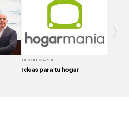
SALUDO
Medici
seguro
HOGARMANÍA
Ideas para tu hogar