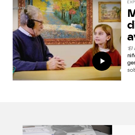
EXP
M
d
a
'El
niñ
ge
sob