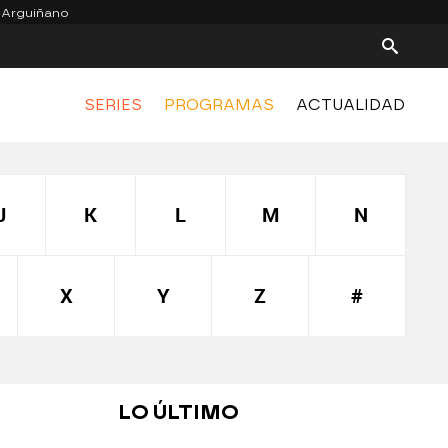
 Arguiñano
SERIES
PROGRAMAS
ACTUALIDAD
J
K
L
M
N
X
Y
Z
#
LO ÚLTIMO