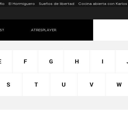
fío
El Hormiguero
Sueños de libertad
Cocina abierta con Karlos
S?
ATRESPLAYER
E
F
G
H
I
S
T
U
V
W