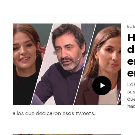
EL 
H
d
e
e
Lo
sus
que
hac
a los que dedicaron esos tweets.