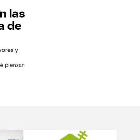
n las
a de
yores y
é piensan