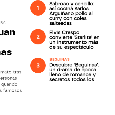
Sabroso y sencillo:
1
así cocina Karlos
Arguiñano pollo al
curry con coles
salteadas
ARA
uan
Elvis Crespo
2
convierte 'Starlite' en
un instrumento más
de su espectáculo
mas
BEGUINAS
3
Descubre ‘Beguinas’,
un drama de época
imato tras
lleno de romance y
 personas
secretos todos los
jueves en Antena 3
n querido
Internacional
los famosos