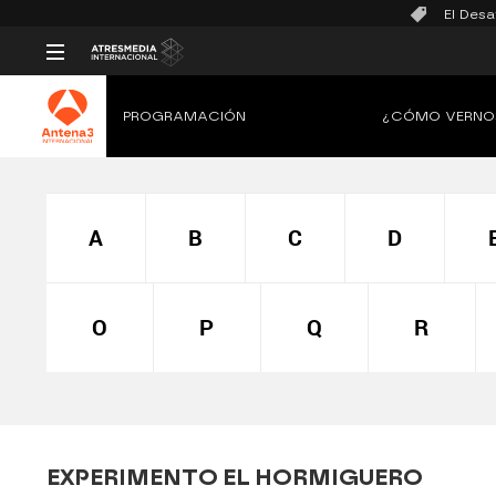
El Desa
PROGRAMACIÓN
¿CÓMO VERNO
A
B
C
D
O
P
Q
R
EXPERIMENTO EL HORMIGUERO