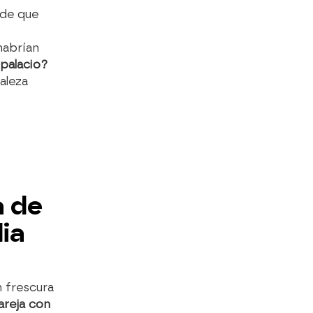
de que
habrían
palacio?
aleza
a de
ia
 frescura
areja con