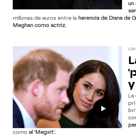
un 
ser
millones de euros entre la
herencia de Diana de G
Meghan como actriz.
CRI
L
'
y
La
prí
br
co
par
como
el 'Megxit'.