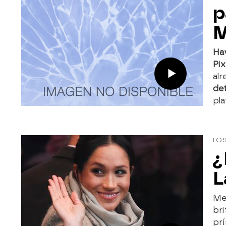
p
M
Ha
Pix
alr
det
pla
LOS
¿
L
Meg
bri
prí