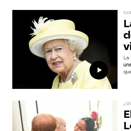
CON
L
d
v
La 
una
que
¿QU
E
L