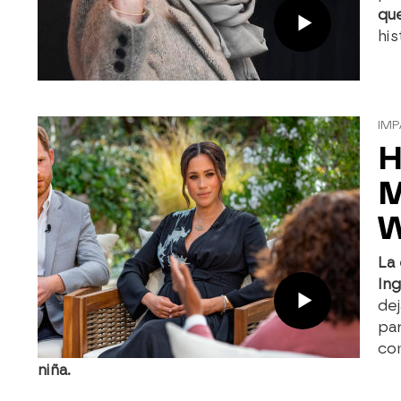
que
his
IM
H
M
W
La 
In
dej
pa
co
niña.