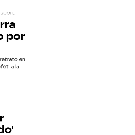
ESCOFET
erra
o por
retrato en
ofet
, a la
r
do'