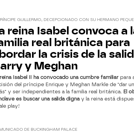
PRÍNCIPE GUILLERMO, DECEPCIONADO CON SU HERMANO PEQU
a reina Isabel convoca a 
amilia real británica para
bordar la crisis de la sali
arry y Meghan
reina Isabel II ha convocado una cumbre familiar
para a
isión del príncipe Enrique y Meghan Markle de "dar u
ás" y ser independientes a la familia real británica.
El o
clave es buscar una salida digna
y la reina está dispue
le play!
MUNICADO DE BUCKINGHAM PALACE