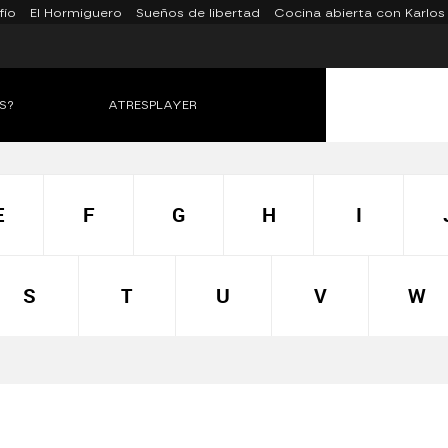
fío
El Hormiguero
Sueños de libertad
Cocina abierta con Karlos
S?
ATRESPLAYER
E
F
G
H
I
S
T
U
V
W