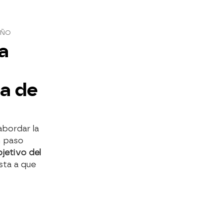
EÑO
la
da de
bordar la
n paso
bjetivo del
sta a que