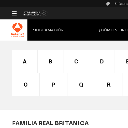
El Desa
PROGRAMACIÓN
¿CÓMO VERNO
A
B
C
D
O
P
Q
R
FAMILIA REAL BRITANICA