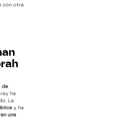
e con otra
han
prah
y de
frey ha
do. La
tánica
y ha
an una