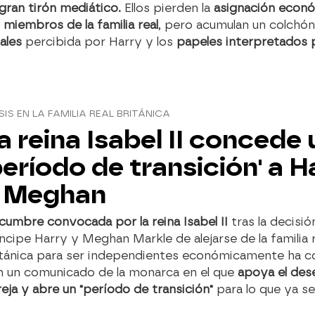
gran tirón mediático.
Ellos pierden la
asignación econ
 miembros de la familia real
, pero acumulan un colchón
ales
percibida por Harry y los
papeles interpretados 
SIS EN LA FAMILIA REAL BRITÁNICA
a reina Isabel II concede 
período de transición' a H
 Meghan
cumbre convocada por la reina Isabel II
tras la decisió
ncipe Harry y Meghan Markle de alejarse de la familia r
itánica para ser independientes económicamente ha c
n un comunicado de la monarca en el que
apoya el dese
eja y abre un "período de transición"
para lo que ya s