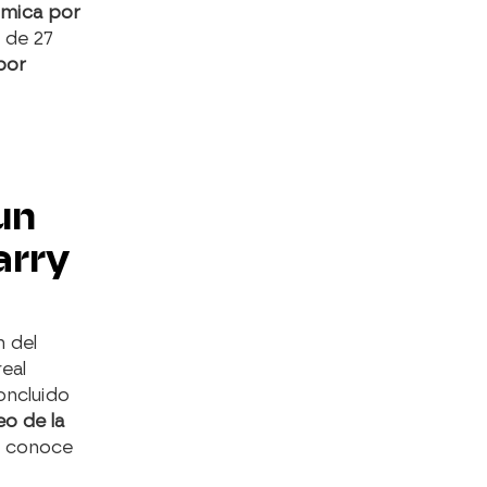
ómica por
 de 27
por
un
arry
n del
eal
oncluido
o de la
e conoce