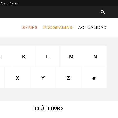
 Arguiñano
SERIES
PROGRAMAS
ACTUALIDAD
J
K
L
M
N
X
Y
Z
#
LO ÚLTIMO