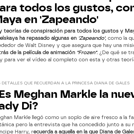
ara todos los gustos, co
aya en 'Zapeando'
y teorías de conspiración para todos los gustos y Ma
elskaya ha repasado algunas en
'Zapeando'
, como la qu
ededor de Walt Disney y que asegura que hay una misi
rás de la película de animación
"Frozen"
. ¿De qué se tr
y para ver el vídeo al completo con esta y otras teorí
 DETALLES QUE RECUERDAN A LA PRINCESA DIANA DE GALES
Es Meghan Markle la nue
ady Di?
han Markle llegó como un soplo de aire fresco a la fam
tánica pero la entrevista que ha concedido junto a su m
ncipe Harry, r
ecuerda a aquella en la que Diana de Gal