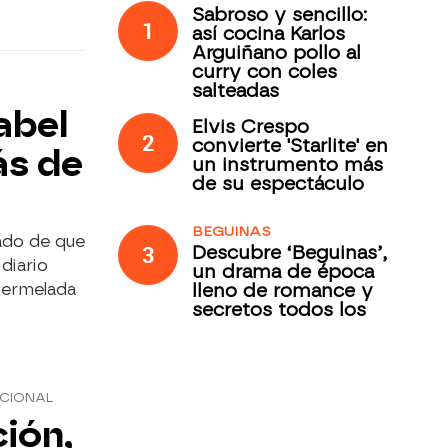
Sabroso y sencillo:
1
así cocina Karlos
Arguiñano pollo al
curry con coles
salteadas
abel
Elvis Crespo
2
convierte 'Starlite' en
ás de
un instrumento más
de su espectáculo
BEGUINAS
rado de que
3
Descubre ‘Beguinas’,
 diario
un drama de época
lleno de romance y
mermelada
secretos todos los
jueves en Antena 3
Internacional
CIONAL
ción,