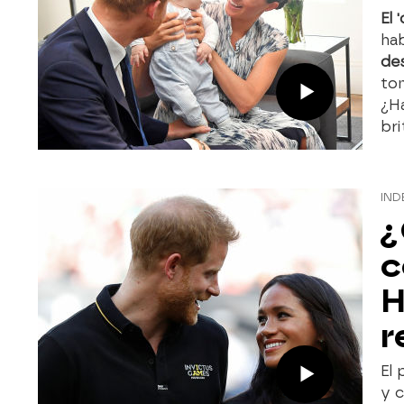
El 
ha
de
tom
¿Ha
bri
IND
¿
c
H
r
El 
y c