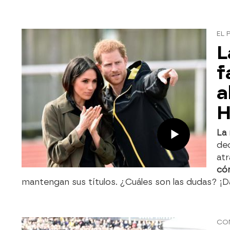
EL 
L
f
a
H
La 
dec
atr
cón
mantengan sus títulos. ¿Cuáles son las dudas? ¡Da
CO