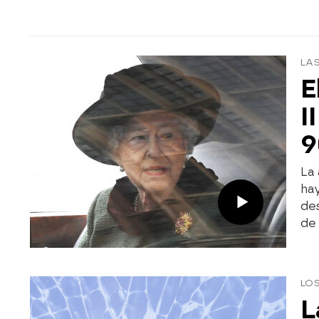
LAS
E
I
9
La 
hay
de
de
LO
L