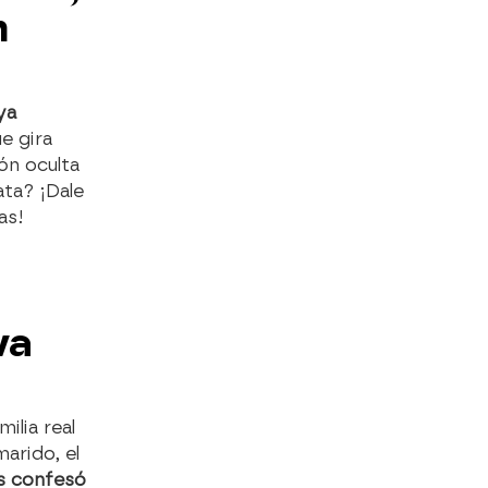
n
ya
e gira
ón oculta
ata? ¡Dale
as!
va
ilia real
arido, el
es confesó