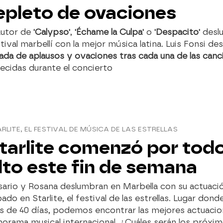
epleto de ovaciones
autor de
'Calypso'
,
'Échame la Culpa'
o
'Despacito'
desl
tival marbellí con la mejor música latina. Luis Fonsi d
ada de aplausos y ovaciones tras cada una de las canc
ecidas durante el concierto
RLITE, EL FESTIVAL DE MÚSICA DE LAS ESTRELLAS
tarlite comenzó por todo
lto este fin de semana
sario y Rosana deslumbran en Marbella con su actuaci
ado en Starlite, el festival de las estrellas. Lugar dond
s de 40 días, podemos encontrar las mejores actuacio
orama musical internacional. ¿Cuáles serán los próxi