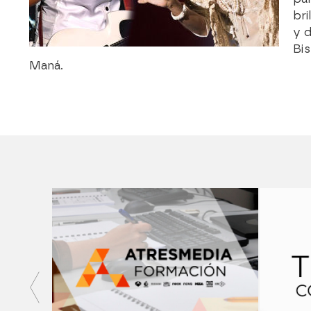
bri
y d
Bis
Maná.