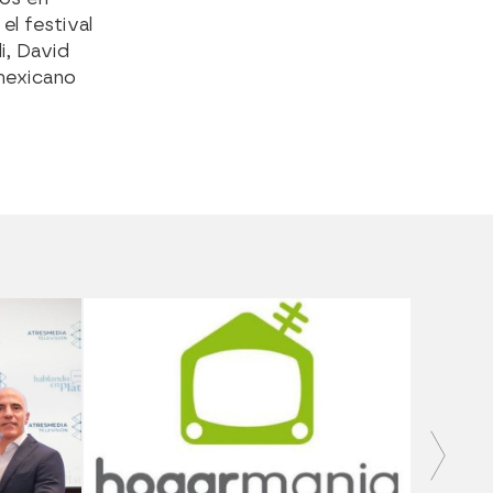
el festival
i, David
 mexicano
SALUDO
Medici
seguro