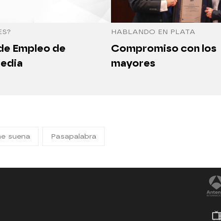
ES?
HABLANDO EN PLATA
 de Empleo de
Compromiso con los
edia
mayores
me suena
Pasapalabra