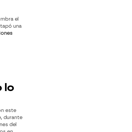
umbra el
estapó una
iones
 lo
ón este
e, durante
nes del
mos en