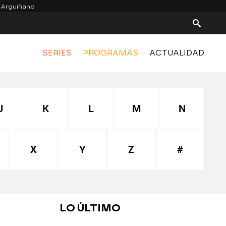
 Arguiñano
SERIES
PROGRAMAS
ACTUALIDAD
J
K
L
M
N
X
Y
Z
#
LO ÚLTIMO