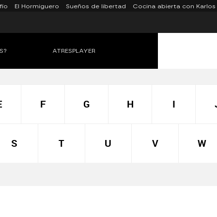
fío
El Hormiguero
Sueños de libertad
Cocina abierta con Karlos
S?
ATRESPLAYER
E
F
G
H
I
S
T
U
V
W