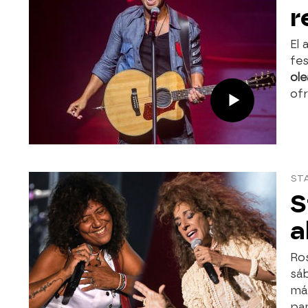
r
El 
fes
ole
ofr
STA
S
a
Ro
sáb
má
pan