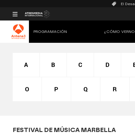
El Desa
PROGRAMACIÓN
¿CÓMO VERNO
A
B
C
D
O
P
Q
R
FESTIVAL DE MÚSICA MARBELLA