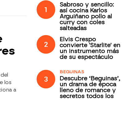
Sabroso y sencillo:
1
así cocina Karlos
Arguiñano pollo al
curry con coles
salteadas
e
Elvis Crespo
2
convierte 'Starlite' en
res
un instrumento más
de su espectáculo
BEGUINAS
 del
3
Descubre ‘Beguinas’,
e los
un drama de época
lleno de romance y
iona a
secretos todos los
jueves en Antena 3
Internacional