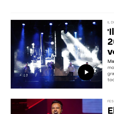
IL 
'
2
v
Ma
mo
gr
to
FES
E