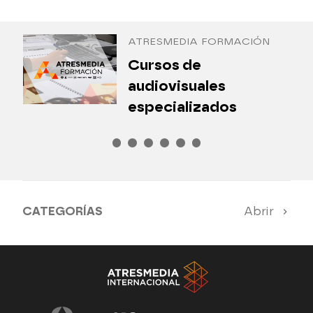
Antena 3 Internacional
ATRESMEDIA FORMACIÓN
¿
Cursos de
P
audiovisuales
especializados
CATEGORÍAS
Abrir
Antena 3 Noticias
El Hormiguero
Tu cara me suena
Pasapalabra