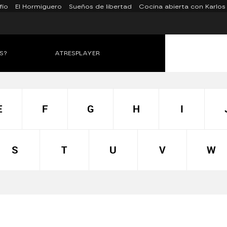
fío
El Hormiguero
Sueños de libertad
Cocina abierta con Karlos
S?
ATRESPLAYER
E
F
G
H
I
S
T
U
V
W