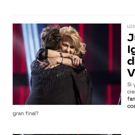
LOS
J
I
d
V
Si
cie
fam
co
gran final?