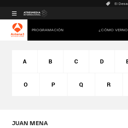
El Desa
PROGRAMACIÓN
¿CÓMO VERNO
A
B
C
D
O
P
Q
R
JUAN MENA