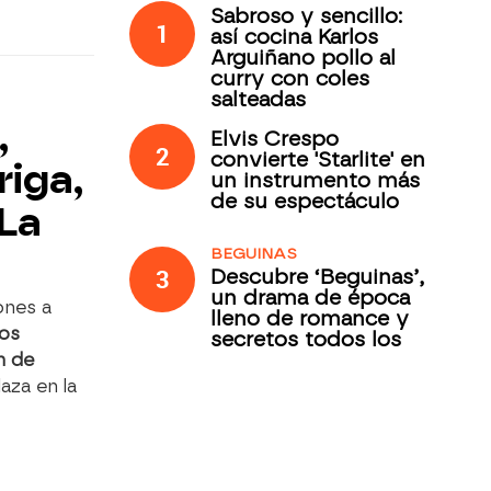
Sabroso y sencillo:
1
así cocina Karlos
Arguiñano pollo al
curry con coles
salteadas
,
Elvis Crespo
2
convierte 'Starlite' en
riga,
un instrumento más
de su espectáculo
'La
BEGUINAS
3
Descubre ‘Beguinas’,
un drama de época
ones a
lleno de romance y
los
secretos todos los
jueves en Antena 3
n de
Internacional
aza en la