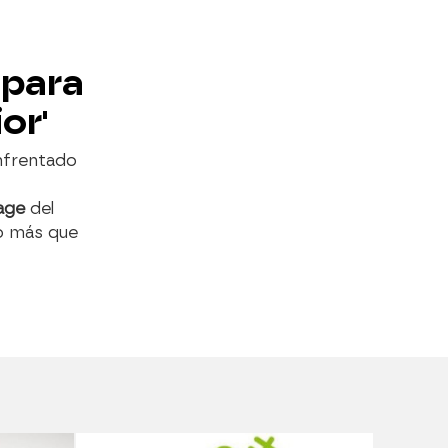
 para
or'
nfrentado
tage
del
o más que