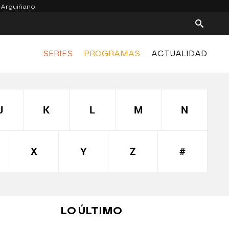
 Arguiñano
SERIES
PROGRAMAS
ACTUALIDAD
J
K
L
M
N
X
Y
Z
#
LO ÚLTIMO