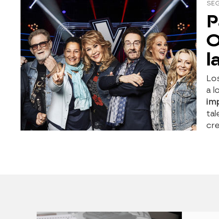
SEG
P
O
l
Lo
a l
imp
ta
cre