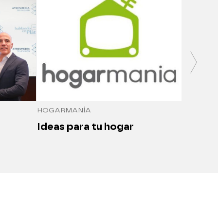
SALUDO
Medici
seguro
HOGARMANÍA
Ideas para tu hogar