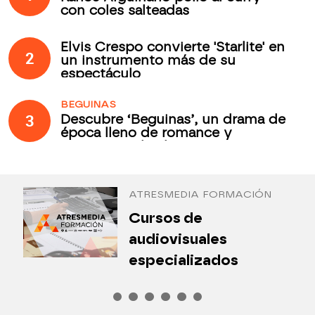
con coles salteadas
Elvis Crespo convierte 'Starlite' en
2
un instrumento más de su
espectáculo
BEGUINAS
3
Descubre ‘Beguinas’, un drama de
época lleno de romance y
secretos todos los jueves en
Antena 3 Internacional
ATRESMEDIA FORMACIÓN
¿
Cursos de
P
audiovisuales
especializados