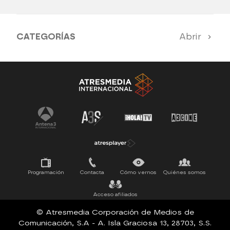
CATEGORÍAS
Abrir
Antena 3 Noticias
El Hormiguero
Tu cara me suena
Pasapalabra
Programación
Contacta
Cómo vernos
Quiénes somos
Acceso afiliados
© Atresmedia Corporación de Medios de
Comunicación, S.A - A. Isla Graciosa 13, 28703, S.S.