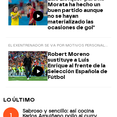
Morata ha hecho un
buen partido aunque
no se hayan
materializado las
ocasiones de gol"
EL EXENTRENADOR SE VA POR MOTIVOS PERSONALES
Robert Moreno
sustituye a Luis
Enrique al frente de la
Selección Española de
Fútbol
LO ÚLTIMO
Sabroso y sencillo: así cocina
1
Karlos Arguiñano pollo al curry