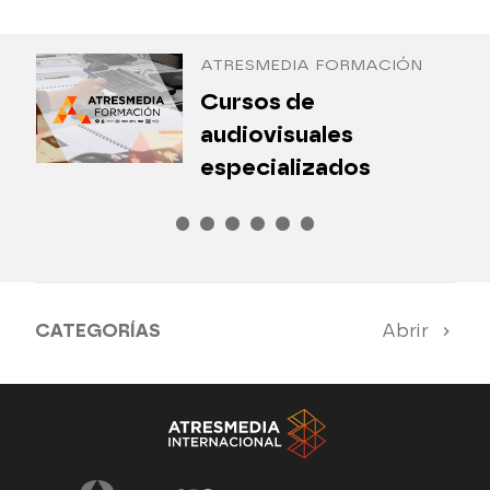
Antena 3 Internacional
ATRESMEDIA FORMACIÓN
¿
Cursos de
P
audiovisuales
especializados
CATEGORÍAS
Abrir
Antena 3 Noticias
El Hormiguero
Tu cara me suena
Pasapalabra