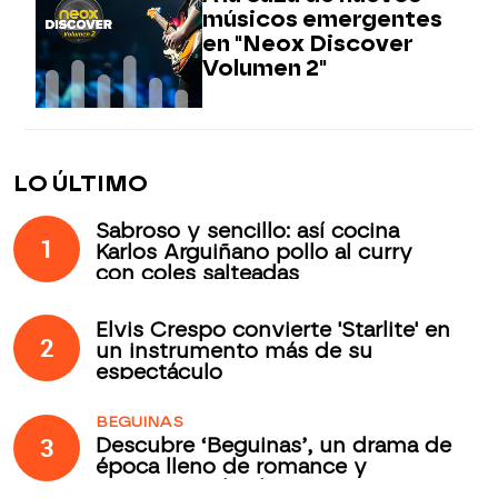
músicos emergentes
en "Neox Discover
Volumen 2"
LO ÚLTIMO
Sabroso y sencillo: así cocina
1
Karlos Arguiñano pollo al curry
con coles salteadas
Elvis Crespo convierte 'Starlite' en
2
un instrumento más de su
espectáculo
BEGUINAS
3
Descubre ‘Beguinas’, un drama de
época lleno de romance y
secretos todos los jueves en