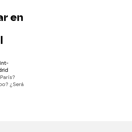
ar en
l
int-
drid
 París?
ipo? ¿Será