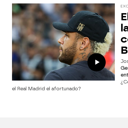
EXC
E
l
c
B
Jo
Ger
ent
¿Co
el Real Madrid el afortunado?