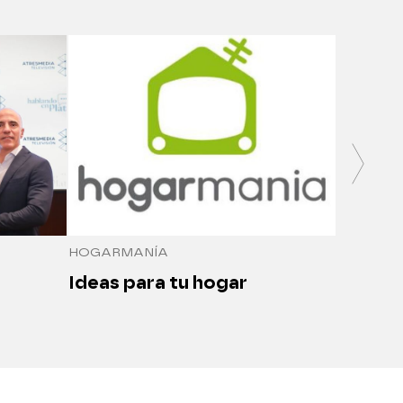
SALUDO
Medici
seguro
HOGARMANÍA
Ideas para tu hogar