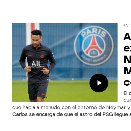
EN 
A
e
N
M
c
El
que
que habla a menudo con el entorno de Neymar y 
Carlos se encarga de que el astro del PSG llegue 