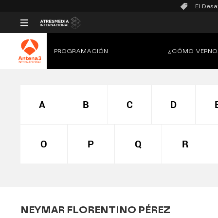
El Desa
PROGRAMACIÓN
¿CÓMO VERNO
A
B
C
D
O
P
Q
R
NEYMAR FLORENTINO PÉREZ