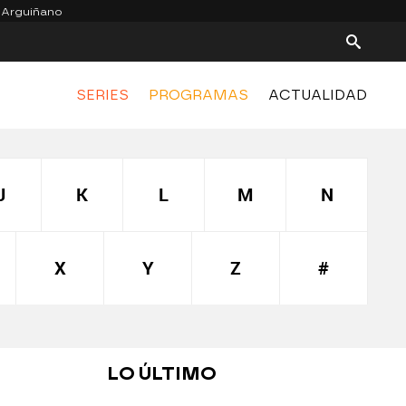
 Arguiñano
SERIES
PROGRAMAS
ACTUALIDAD
J
K
L
M
N
X
Y
Z
#
LO ÚLTIMO