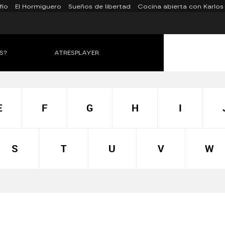
fío
El Hormiguero
Sueños de libertad
Cocina abierta con Karlos
S?
ATRESPLAYER
E
F
G
H
I
S
T
U
V
W