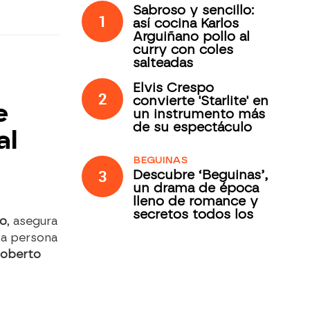
Sabroso y sencillo:
1
así cocina Karlos
Arguiñano pollo al
curry con coles
salteadas
Elvis Crespo
2
convierte 'Starlite' en
e
un instrumento más
de su espectáculo
al
BEGUINAS
3
Descubre ‘Beguinas’,
un drama de época
lleno de romance y
secretos todos los
ro
, asegura
jueves en Antena 3
una persona
Internacional
Roberto