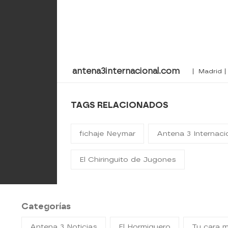
antena3internacional.com
| Madrid |
TAGS RELACIONADOS
fichaje Neymar
Antena 3 Internaci
El Chiringuito de Jugones
Categorías
Antena 3 Noticias
El Hormiguero
Tu cara 