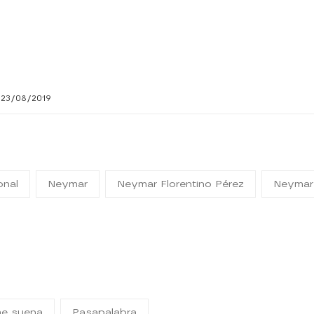
 23/08/2019
onal
Neymar
Neymar Florentino Pérez
Neymar
me suena
Pasapalabra