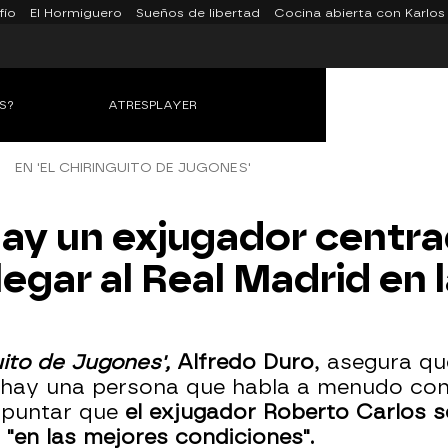
fío
El Hormiguero
Sueños de libertad
Cocina abierta con Karlos
S?
ATRESPLAYER
EN 'EL CHIRINGUITO DE JUGONES'
Hay un exjugador centr
egar al Real Madrid en 
guito de Jugones',
Alfredo Duro
, asegura qu
ue hay una persona que habla a menudo co
apuntar que
el exjugador Roberto Carlos s
 "en las mejores condiciones".