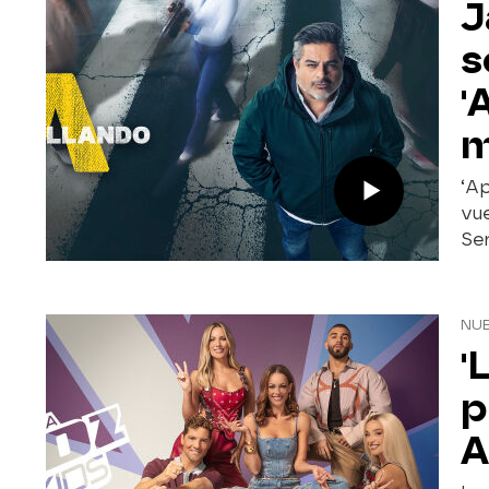
J
s
'
m
‘Ap
vue
Se
NUE
'
p
A