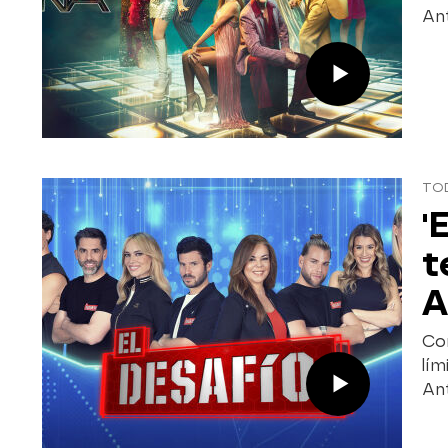
Ant
TO
'
t
A
Con
lím
Ant