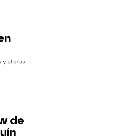
 en
 y charlas
ow de
uín