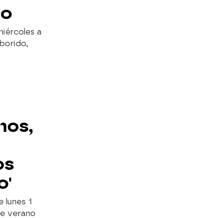
do
iércoles a
borido,
mos,
os
o'
 lunes 1
de verano