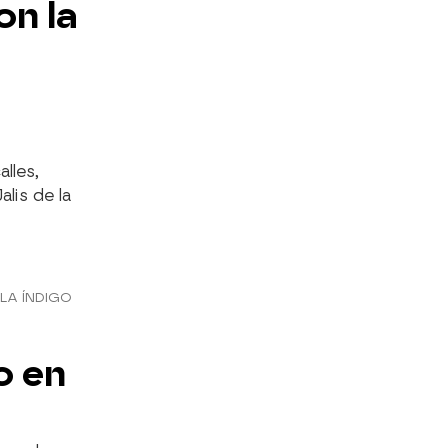
on la
lles,
lis de la
LA ÍNDIGO
o en