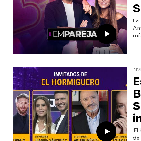
S
La 
Ant
má
INV
E
B
S
i
'El
de