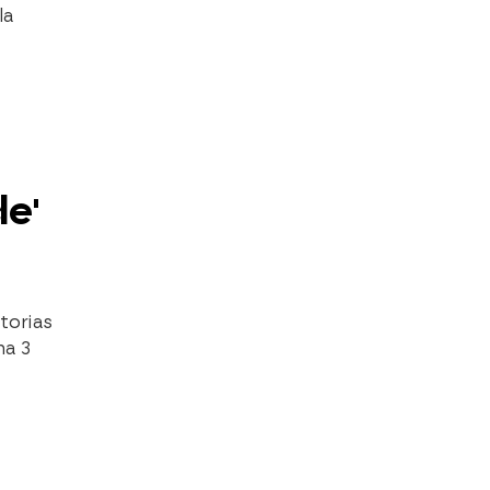
la
e'
torias
na 3