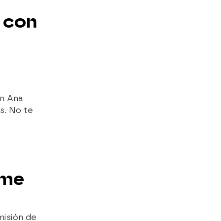
a con
on Ana
s. No te
 me
misión de