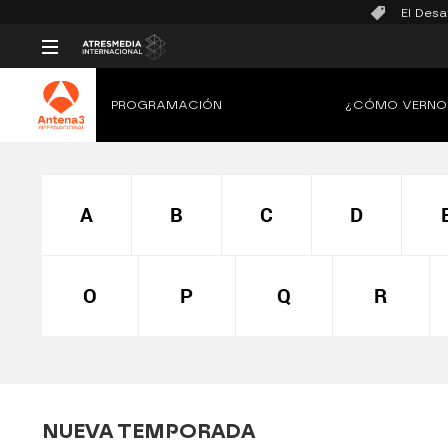
El Desa
PROGRAMACIÓN
¿CÓMO VERNO
A
B
C
D
O
P
Q
R
NUEVA TEMPORADA