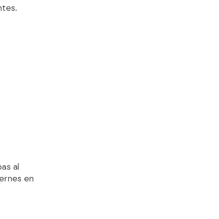
ntes.
as al
iernes en