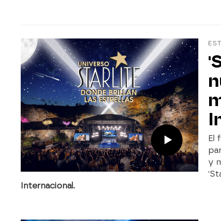
EST
'
n
m
I
El 
par
y 
'St
Internacional.