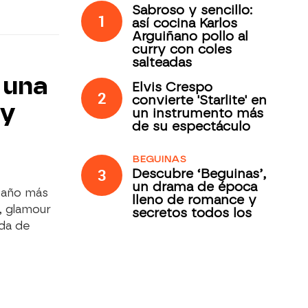
Sabroso y sencillo:
1
así cocina Karlos
Arguiñano pollo al
curry con coles
salteadas
 una
Elvis Crespo
2
convierte 'Starlite' en
 y
un instrumento más
de su espectáculo
BEGUINAS
3
Descubre ‘Beguinas’,
un drama de época
n año más
lleno de romance y
s, glamour
secretos todos los
jueves en Antena 3
da de
Internacional