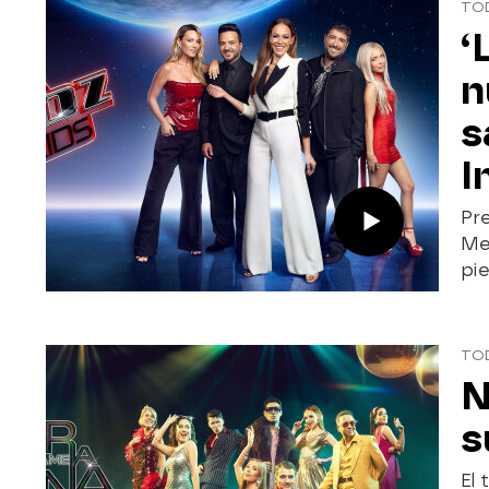
TO
‘
n
s
I
Pre
Me
pie
TO
N
s
El 