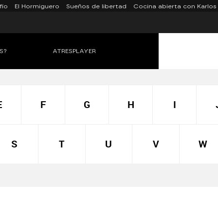
fío
El Hormiguero
Sueños de libertad
Cocina abierta con Karlos
S?
ATRESPLAYER
E
F
G
H
I
S
T
U
V
W