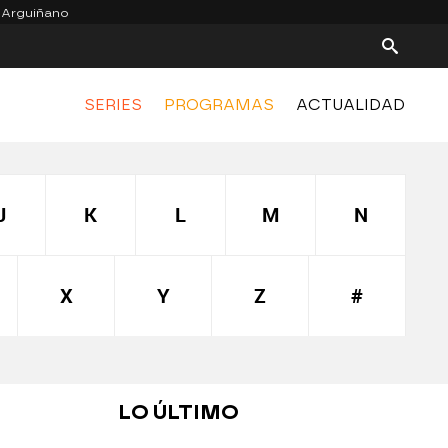
 Arguiñano
SERIES
PROGRAMAS
ACTUALIDAD
J
K
L
M
N
X
Y
Z
#
LO ÚLTIMO