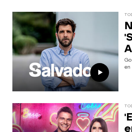
TO
N
'
A
Go
en 
TO
'
e