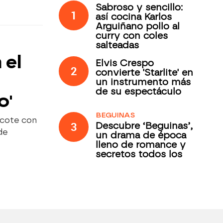
Sabroso y sencillo:
1
así cocina Karlos
Arguiñano pollo al
curry con coles
salteadas
 el
Elvis Crespo
2
convierte 'Starlite' en
un instrumento más
de su espectáculo
o'
BEGUINAS
icote con
3
Descubre ‘Beguinas’,
de
un drama de época
lleno de romance y
secretos todos los
jueves en Antena 3
Internacional