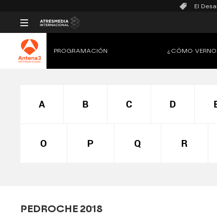
El Desa
PROGRAMACIÓN
¿CÓMO VERNO
A
B
C
D
O
P
Q
R
PEDROCHE 2018