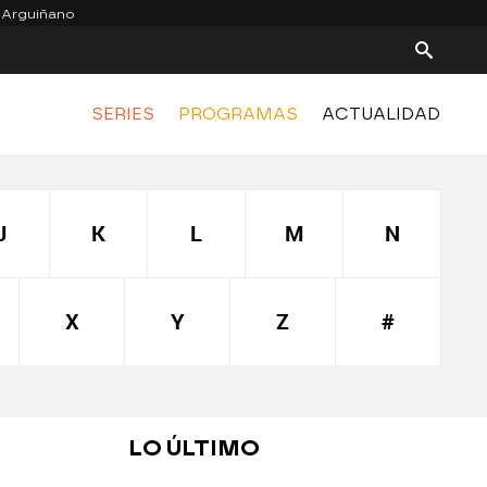
 Arguiñano
SERIES
PROGRAMAS
ACTUALIDAD
J
K
L
M
N
X
Y
Z
#
LO ÚLTIMO