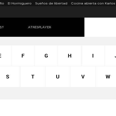
fío
El Hormiguero
Sueños de libertad
Cocina abierta con Karlos
S?
ATRESPLAYER
E
F
G
H
I
S
T
U
V
W