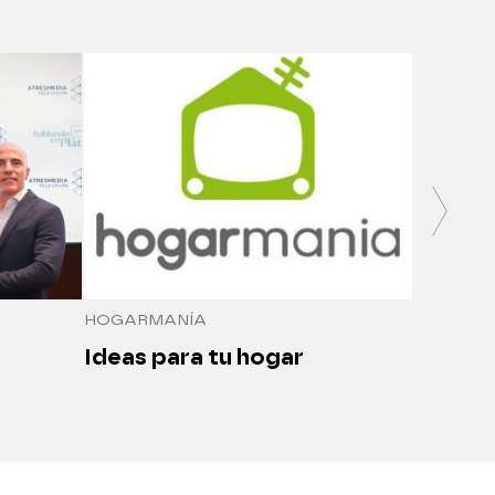
SALUDO
Medici
seguro
HOGARMANÍA
Ideas para tu hogar