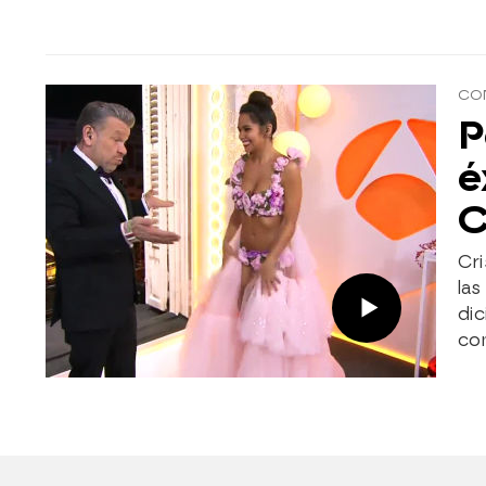
CON
P
é
C
Cri
la
di
com