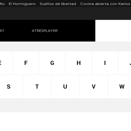
fío
El Hormiguero
Sueños de libertad
Cocina abierta con Karlos
S?
ATRESPLAYER
E
F
G
H
I
S
T
U
V
W