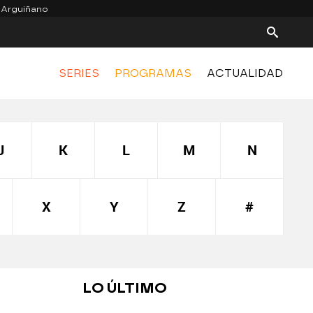
 Arguiñano
SERIES
PROGRAMAS
ACTUALIDAD
J
K
L
M
N
X
Y
Z
#
LO ÚLTIMO