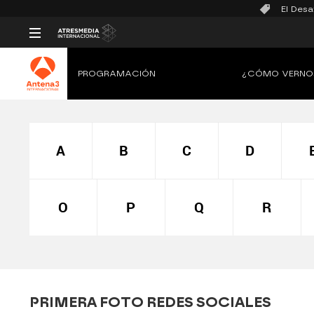
El Desa
PROGRAMACIÓN
¿CÓMO VERNO
A
B
C
D
O
P
Q
R
PRIMERA FOTO REDES SOCIALES