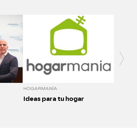
SALUDO
Medici
seguro
HOGARMANÍA
Ideas para tu hogar