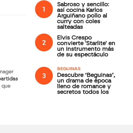
Sabroso y sencillo:
1
así cocina Karlos
Arguiñano pollo al
curry con coles
salteadas
Elvis Crespo
2
convierte 'Starlite' en
un instrumento más
de su espectáculo
BEGUINAS
anager
3
Descubre ‘Beguinas’,
artidas
un drama de época
lleno de romance y
s que
secretos todos los
jueves en Antena 3
Internacional