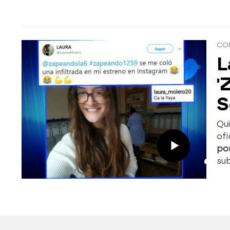
CO
L
'
S
Qu
ofi
po
sub