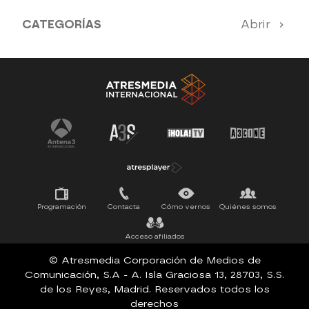
CATEGORÍAS
Abrir
Antena 3 Noticias
El Hormiguero
Tu cara me suena
Pasapalabra
Programación
Contacta
Cómo vernos
Quiénes somos
Acceso afiliados
© Atresmedia Corporación de Medios de
Comunicación, S.A - A. Isla Graciosa 13, 28703, S.S.
de los Reyes, Madrid. Reservados todos los
derechos