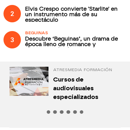
Elvis Crespo convierte 'Starlite' en
2
un instrumento más de su
espectáculo
BEGUINAS
3
Descubre ‘Beguinas’, un drama de
época lleno de romance y
secretos todos los jueves en
Antena 3 Internacional
ATRESMEDIA FORMACIÓN
¿
Cursos de
P
audiovisuales
especializados