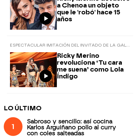
a Chenoa un objeto
que le 'robó' hace 15
años
ESPECTACULAR IMITACIÓN DEL INVITADO DE LA GALA 12
Ricky Merino
revoluciona ‘Tu cara
me suena’ como Lola
Índigo
LO ÚLTIMO
Sabroso y sencillo: así cocina
1
Karlos Arguiñano pollo al curry
con coles salteadas