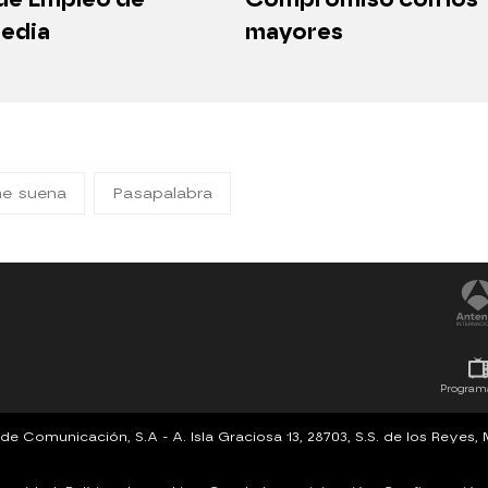
edia
mayores
me suena
Pasapalabra
Program
Comunicación, S.A - A. Isla Graciosa 13, 28703, S.S. de los Reyes