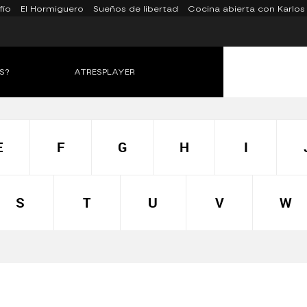
fío
El Hormiguero
Sueños de libertad
Cocina abierta con Karlos
S?
ATRESPLAYER
E
F
G
H
I
S
T
U
V
W