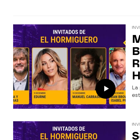
INV
M
B
R
H
La
est
INV
S