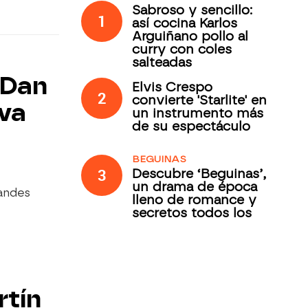
Sabroso y sencillo:
1
así cocina Karlos
Arguiñano pollo al
curry con coles
salteadas
 Dan
Elvis Crespo
2
convierte 'Starlite' en
lva
un instrumento más
de su espectáculo
BEGUINAS
3
Descubre ‘Beguinas’,
un drama de época
randes
lleno de romance y
secretos todos los
jueves en Antena 3
Internacional
rtín