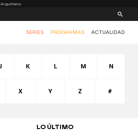
 Arguiñano
SERIES
PROGRAMAS
ACTUALIDAD
J
K
L
M
N
X
Y
Z
#
LO ÚLTIMO