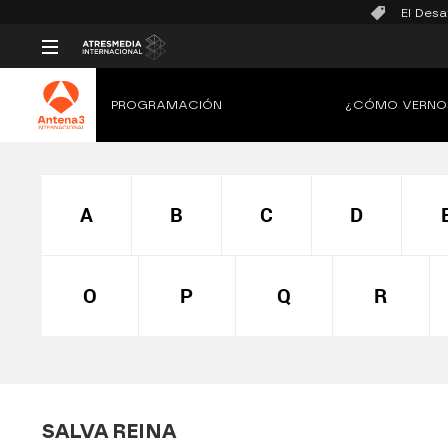
El Desa
PROGRAMACIÓN
¿CÓMO VERNO
A
B
C
D
O
P
Q
R
SALVA REINA