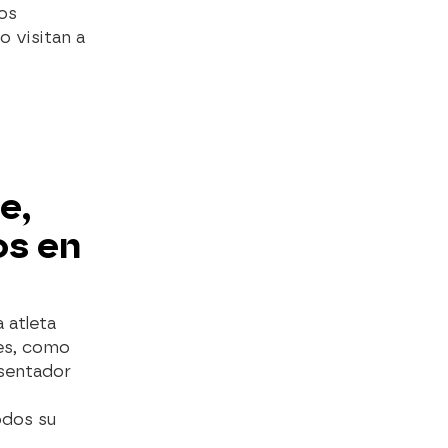
os
o visitan a
e,
os en
 atleta
res, como
esentador
odos su