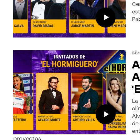
Ce
est
Pab
INV
A
A
'
La 
olí
Álv
de 
ent
proyectos.