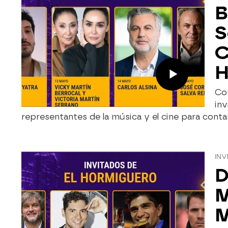
B
S
C
H
Co
inv
representantes de la música y el cine para cont
INV
D
M
M