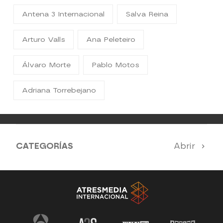
Antena 3 Internacional
Salva Reina
Arturo Valls
Ana Peleteiro
Álvaro Morte
Pablo Motos
Adriana Torrebejano
CATEGORÍAS
Abrir
Antena 3 Noticias
El Hormiguero
Tu cara me suena
Pasapalabra