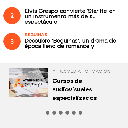
Elvis Crespo convierte 'Starlite' en
2
un instrumento más de su
espectáculo
BEGUINAS
3
Descubre ‘Beguinas’, un drama de
época lleno de romance y
secretos todos los jueves en
Antena 3 Internacional
ATRESMEDIA FORMACIÓN
¿
Cursos de
P
audiovisuales
especializados