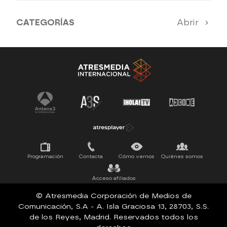
CATEGORÍAS
Abrir
Antena 3 Noticias
El Hormiguero
Tu cara me suena
Pasapalabra
Programación
Contacta
Cómo vernos
Quiénes somos
Acceso afiliados
© Atresmedia Corporación de Medios de
Comunicación, S.A - A. Isla Graciosa 13, 28703, S.S.
de los Reyes, Madrid. Reservados todos los