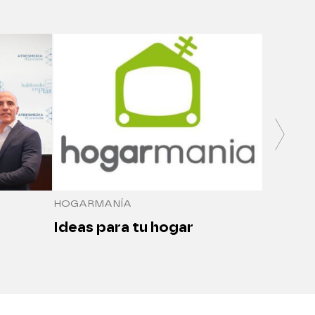
SALUDO
Medici
seguro
HOGARMANÍA
Ideas para tu hogar