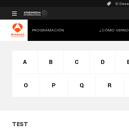
El Desa
PROGRAMACIÓN
¿CÓMO VERNO
A
B
C
D
O
P
Q
R
TEST