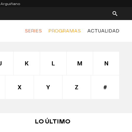
 Arguiñano
SERIES
PROGRAMAS
ACTUALIDAD
J
K
L
M
N
X
Y
Z
#
LO ÚLTIMO