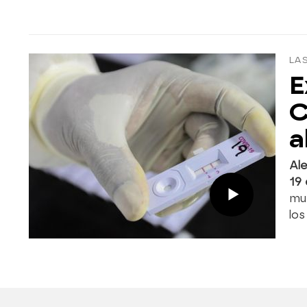
LA
E
C
a
Ale
19
mu
los