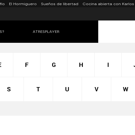
fío
El Hormiguero
Sueños de libertad
Cocina abierta con Karlos
S?
ATRESPLAYER
E
F
G
H
I
S
T
U
V
W