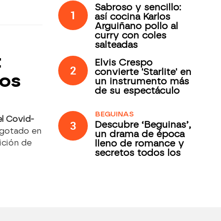
Sabroso y sencillo:
1
así cocina Karlos
Arguiñano pollo al
curry con coles
salteadas
t
Elvis Crespo
2
convierte 'Starlite' en
dos
un instrumento más
de su espectáculo
BEGUINAS
el Covid-
3
Descubre ‘Beguinas’,
agotado en
un drama de época
lleno de romance y
ición de
secretos todos los
jueves en Antena 3
Internacional