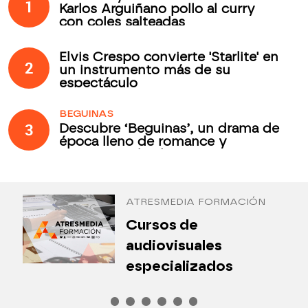
1
Karlos Arguiñano pollo al curry
con coles salteadas
Elvis Crespo convierte 'Starlite' en
2
un instrumento más de su
espectáculo
BEGUINAS
3
Descubre ‘Beguinas’, un drama de
época lleno de romance y
secretos todos los jueves en
Antena 3 Internacional
ATRESMEDIA FORMACIÓN
¿
Cursos de
P
audiovisuales
especializados