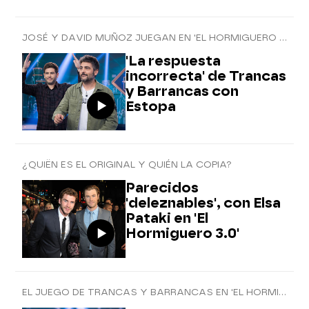
JOSÉ Y DAVID MUÑOZ JUEGAN EN 'EL HORMIGUERO 3.0'
'La respuesta
incorrecta' de Trancas
y Barrancas con
Estopa
¿QUIËN ES EL ORIGINAL Y QUIÉN LA COPIA?
Parecidos
'deleznables', con Elsa
Pataki en 'El
Hormiguero 3.0'
EL JUEGO DE TRANCAS Y BARRANCAS EN 'EL HORMIGUERO 3.0'