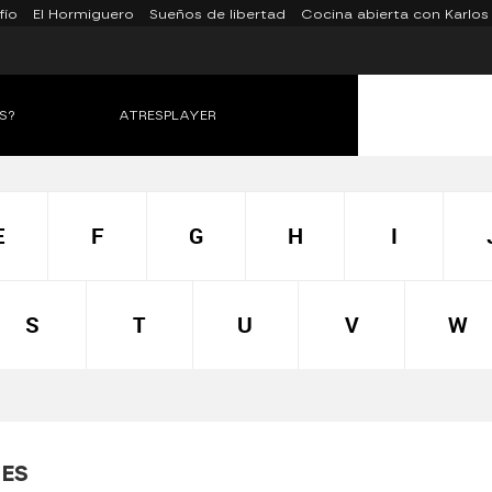
fío
El Hormiguero
Sueños de libertad
Cocina abierta con Karlos
S?
ATRESPLAYER
E
F
G
H
I
S
T
U
V
W
ES