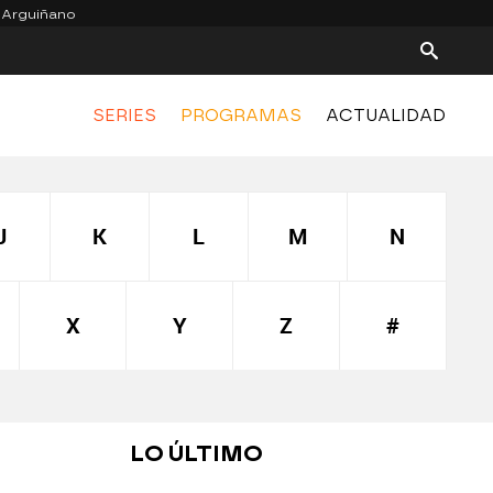
 Arguiñano
SERIES
PROGRAMAS
ACTUALIDAD
J
K
L
M
N
X
Y
Z
#
LO ÚLTIMO