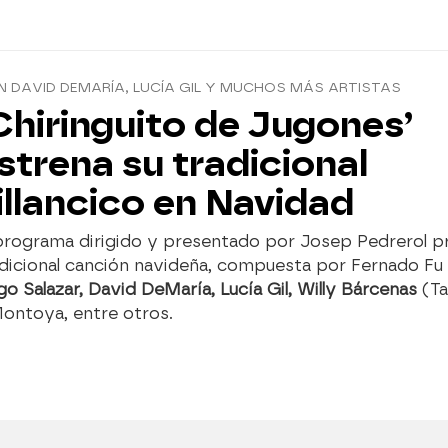
 DAVID DEMARÍA, LUCÍA GIL Y MUCHOS MÁS ARTISTAS
Chiringuito de Jugones’
strena su tradicional
illancico en Navidad
 programa dirigido y presentado por Josep Pedrerol p
adicional canción navideña, compuesta por Fernado Fu
o Salazar, David DeMaría, Lucía Gil, Willy Bárcenas
(Ta
ontoya, entre otros.