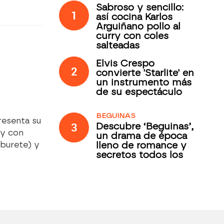
Sabroso y sencillo:
1
así cocina Karlos
Arguiñano pollo al
curry con coles
salteadas
Elvis Crespo
2
convierte 'Starlite' en
un instrumento más
de su espectáculo
BEGUINAS
resenta su
3
Descubre ‘Beguinas’,
 y con
un drama de época
lleno de romance y
burete) y
secretos todos los
jueves en Antena 3
Internacional