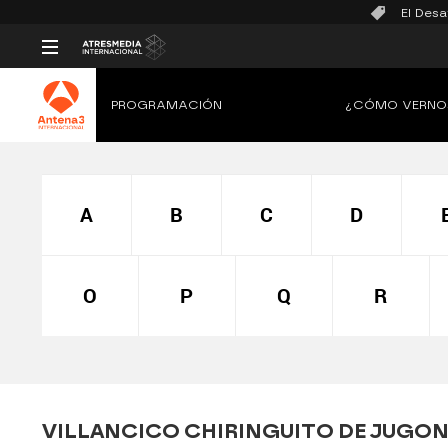
El Desa
PROGRAMACIÓN
¿CÓMO VERNO
A
B
C
D
O
P
Q
R
VILLANCICO CHIRINGUITO DE JUGON