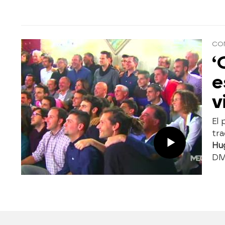
CON
‘
e
v
El
tr
Hug
DM