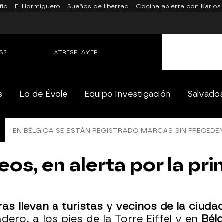
fío
El Hormiguero
Sueños de libertad
Cocina abierta con Karlos
S?
ATRESPLAYER
s
Lo de Évole
Equipo Investigación
Salvado
EN BÉLGICA SE ESTÁN REGISTRADO MARCAS SIN PRECEDE
os, en alerta por la pri
o
ras llevan a turistas y vecinos de la ciud
dero, a los pies de la Torre Eiffel y en
Bél