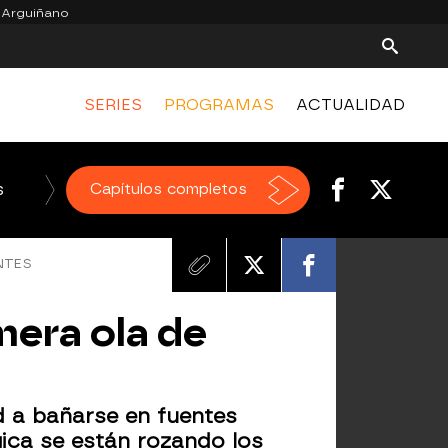
 Arguiñano
SERIES
PROGRAMAS
ACTUALIDAD
s
El Chiringuito de jugones
Capítulos completos
NTES
mera ola de
ad a bañarse en fuentes
gica se están rozando los