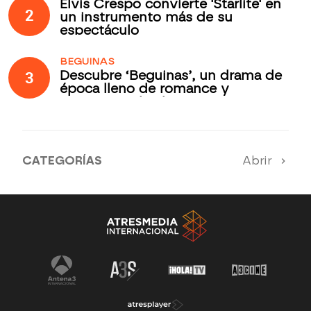
Elvis Crespo convierte 'Starlite' en
2
un instrumento más de su
espectáculo
BEGUINAS
3
Descubre ‘Beguinas’, un drama de
época lleno de romance y
secretos todos los jueves en
Antena 3 Internacional
CATEGORÍAS
Abrir
Antena 3 Noticias
El Hormiguero
Tu cara me suena
Pasapalabra