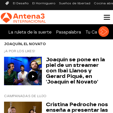
El Desafío
El Hormiguero
Sueños de libertad
Cocina abi
La ruleta de la suerte
Pasapalabra
Tu Cara Me 
JOAQUÍN, EL NOVATO
¡A POR LOS LIKES!
Joaquín se pone en la
piel de un streamer
con Ibai Llanos y
Gerard Piqué, en
'Joaquín el Novato'
CAMPANADAS DE LUJO
Cristina Pedroche nos
enseña a presentar las