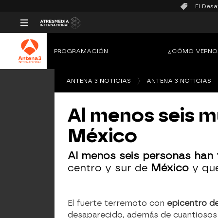
El Desa
PROGRAMACIÓN
¿CÓMO VERNO
ANTENA 3 NOTICIAS
ANTENA 3 NOTICIAS
Al menos seis m
México
Al menos seis personas han f
centro y sur de
México
y que
El fuerte terremoto con
epicentro d
desaparecido, además de cuantiosos