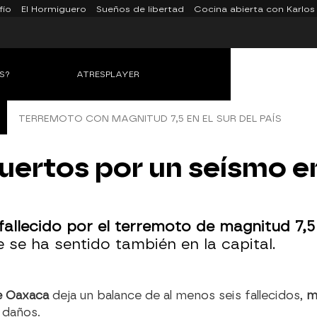
fío
El Hormiguero
Sueños de libertad
Cocina abierta con Karlos
S?
ATRESPLAYER
TERREMOTO CON MAGNITUD 7,5 EN EL SUR DEL PAÍS
uertos por un seísmo e
allecido por el terremoto de magnitud 7,5
 se ha sentido también en la capital.
e Oaxaca
deja un balance de al menos seis fallecidos,
m
 daños.