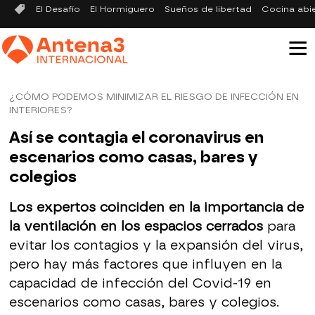
El Desafío
El Hormiguero
Sueños de libertad
Cocina abi
¿CÓMO PODEMOS MINIMIZAR EL RIESGO DE INFECCIÓN EN
INTERIORES?
Así se contagia el coronavirus en
escenarios como casas, bares y
colegios
Los expertos coinciden en la importancia de
la ventilación en los espacios cerrados
para
evitar los contagios y la expansión del virus,
pero hay más factores que influyen en la
capacidad de infección del Covid-19 en
escenarios como casas, bares y colegios.