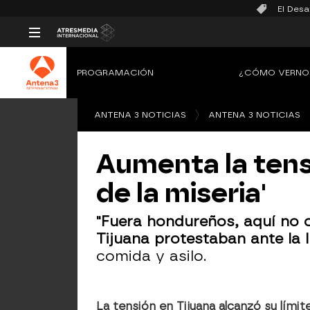
El Desa
PROGRAMACIÓN
¿CÓMO VERNO
ANTENA 3 NOTICIAS
ANTENA 3 NOTICIAS
Aumenta la tensi
de la miseria'
"Fuera hondureños, aquí no 
Tijuana protestaban ante la 
comida y asilo.
La tensión en Tijuana alcanzó su lími