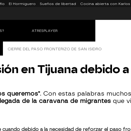
fío
El Hormiguero
Sueños de libertad
Cocina abierta con Karlos
S?
ATRESPLAYER
CIERRE DEL PASO FRONTERIZO DE SAN ISIDRO
ón en Tijuana debido a 
os queremos"
. Con estas palabras mucho
llegada de la caravana de migrantes
que vi
te cuando debido a la necesidad de reforzar el paso fro