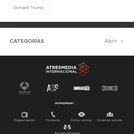
Donald Trump
CATEGORÍAS
Abrir
Antena 3 Noticias
El Hormiguero
Tu cara me suena
Pasapalabra
Programación
Contacta
Cómo vernos
Quiénes somos
Acceso afiliados