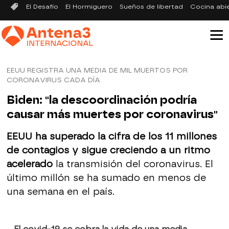
El Desafío
El Hormiguero
Sueños de libertad
Cocina abi
EEUU REGISTRA UNA MEDIA DE MIL MUERTOS POR
CORONAVIRUS CADA DÍA
Biden: "la descoordinación podría
causar más muertes por coronavirus"
EEUU ha superado la cifra de los 11 millones
de contagios y sigue creciendo a un ritmo
acelerado
la transmisión del coronavirus. El
último millón se ha sumado en menos de
una semana en el país.