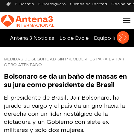
El Desafío
El Hormiguero
Sueños de libertad
Cocina abi
Antena 3 Noticias
Lo de Évole
Equipo Investig
MEDIDAS DE SEGURIDAD SIN PRECEDENTES PARA EVITAR
OTRO ATENTADO
Bolsonaro se da un baño de masas en
su jura como presidente de Brasil
El presidente de Brasil, Jair Bolsonaro, ha
jurado su cargo y el país da un giro hacia la
derecha con un líder nostálgico de la
dictadura y un Gobierno con siete ex
militares y solo dos mujeres.