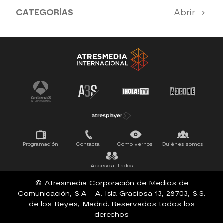
CATEGORÍAS
Abrir
Antena 3 Noticias
El Hormiguero
Tu cara me suena
Pasapalabra
Programación
Contacta
Cómo vernos
Quiénes somos
Acceso afiliados
© Atresmedia Corporación de Medios de
Comunicación, S.A - A. Isla Graciosa 13, 28703, S.S.
de los Reyes, Madrid. Reservados todos los
derechos