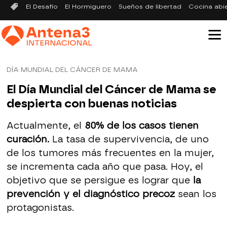
El Desafío
El Hormiguero
Sueños de libertad
Cocina abi
DÍA MUNDIAL DEL CÁNCER DE MAMA
El Día Mundial del Cáncer de Mama se
despierta con buenas noticias
Actualmente, el
80% de los casos tienen
curación.
La tasa de supervivencia, de uno
de los tumores más frecuentes en la mujer,
se incrementa cada año que pasa. Hoy, el
objetivo que se persigue es lograr que
la
prevención y el diagnóstico precoz
sean los
protagonistas.