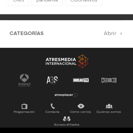
OMS
pandemia
Coronavirus
CATEGORÍAS
Abrir
Antena 3 Noticias
El Hormiguero
Tu cara me suena
Pasapalabra
Programación
Contacta
Cómo vernos
Quiénes somos
Acceso afiliados