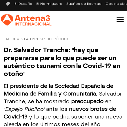
El Desafío
El Hormiguero
Sueños de libertad
Cocina abi
ENTREVISTA EN 'ESPEJO PÚBLICO'
Dr. Salvador Tranche: "hay que
prepararse para lo que puede ser un
auténtico tsunami con la Covid-19 en
otoño"
El
presidente de la Sociedad Española de
Medicina de Familia y Comunitaria
, Salvador
Tranche, se ha mostrado
preocupado
en
'Espejo Público'
ante los
nuevos brotes de
Covid-19
y lo que podría suponer una nueva
oleada en los últimos meses del año.