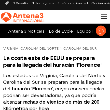
El Desafío
El Hormiguero
Sueños de libertad
Cocina abi
Antena 3 Noticias
Lo de Évole
Equipo Investig
VIRGINIA, CAROLINA DEL NORTE Y CAROLINA DEL SUR
La costa este de EEUU se prepara
para la llegada del huracán 'Florence'
Los estados de Virginia, Carolina del Norte y
Carolina del Sur se preparan para la llegada
del
huracán 'Florence'
, cuyas consecuencias
podrían ser devastadoras, ya que podría
alcanzar
rachas de vientos de más de 200
kilómetros por hora
.