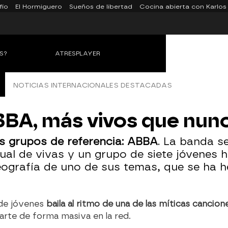
fío
El Hormiguero
Sueños de libertad
Cocina abierta con Karlos
S?
ATRESPLAYER
NOTICIAS INTERNACIONALES DESTACADAS
BBA, más vivos que nun
us grupos de referencia: ABBA
. La banda s
ual de vivas y un grupo de siete jóvenes 
eografía de uno de sus temas, que se ha he
 de jóvenes
baila al ritmo de una de las míticas cancio
arte de forma masiva en la red.