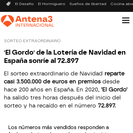
El Desafío
El Hormiguero
Sueños de libertad
Cocina abi
SORTEO EXTRAORDINARIO
'El Gordo' de la Lotería de Navidad en
España sonríe al 72.897
El sorteo extraordinario de Navidad
reparte
casi 3.500.000 de euros en premios
desde
hace 200 años en España. En 2020,
'El Gordo'
ha salido tres horas después del inicio del
sorteo y ha recaído en el número
72.897.
Los números más vendidos responden a