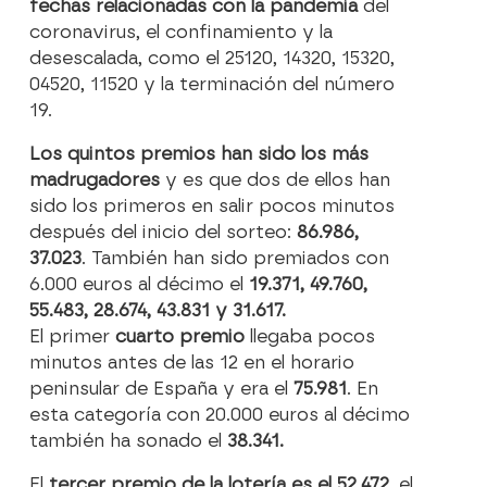
fechas relacionadas con la pandemia
del
coronavirus, el confinamiento y la
desescalada, como el 25120, 14320, 15320,
04520, 11520 y la terminación del número
19.
Los quintos premios han sido los más
madrugadores
y es que dos de ellos han
sido los primeros en salir pocos minutos
después del inicio del sorteo:
86.986,
37.023
. También han sido premiados con
6.000 euros al décimo el
19.371, 49.760,
55.483, 28.674, 43.831 y 31.617.
El primer
cuarto premio
llegaba pocos
minutos antes de las 12 en el horario
peninsular de España y era el
75.981
. En
esta categoría con 20.000 euros al décimo
también ha sonado el
38.341.
El
tercer premio de la lotería es el 52.472
, el