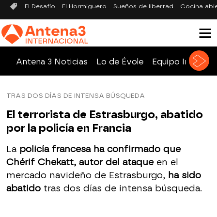
El Desafío
El Hormiguero
Sueños de libertad
Cocina abi
Antena 3 Noticias
Lo de Évole
Equipo Investig
TRAS DOS DÍAS DE INTENSA BÚSQUEDA
El terrorista de Estrasburgo, abatido
por la policía en Francia
La
policía francesa ha confirmado que
Chérif Chekatt, autor del ataque
en el
mercado navideño de Estrasburgo,
ha sido
abatido
tras dos días de intensa búsqueda.