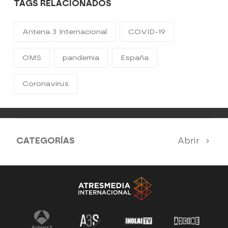
TAGS RELACIONADOS
Antena 3 Internacional
COVID-19
OMS
pandemia
España
Coronavirus
CATEGORÍAS
Abrir
Antena 3 Noticias
El Hormiguero
Tu cara me suena
Pasapalabra