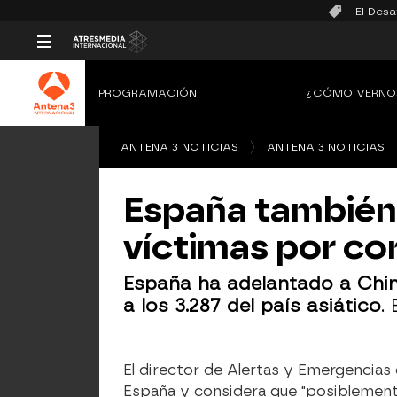
El Desa
PROGRAMACIÓN
¿CÓMO VERNO
ANTENA 3 NOTICIAS
ANTENA 3 NOTICIAS
España también
víctimas por co
España ha adelantado a Chi
a los 3.287 del país asiático
.
El director de Alertas y Emergencias 
España y considera que "posiblemente