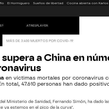
fío
El Hormiguero
Sueños de libertad
Cocina abierta con Karlos
S?
ATRESPLAYER
MÁS DE 3.400 MUERTOS POR COVID-19
 supera a China en núm
ronavirus
na
en víctimas mortales por coronavirus 
 En total, 47.610 personas han dado positiv
del Ministerio de Sanidad, Fernando Simón, ha dado las
 ya estemos en el pico de la curva".