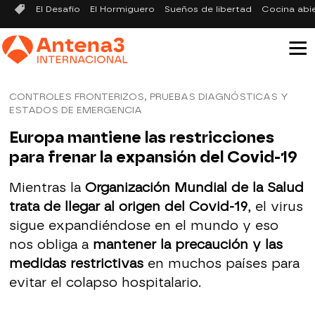
El Desafío
El Hormiguero
Sueños de libertad
Cocina abi
CONTROLES FRONTERIZOS, PRUEBAS DIAGNÓSTICAS Y
ESTADOS DE EMERGENCIA
Europa mantiene las restricciones
para frenar la expansión del Covid-19
Mientras la
Organización Mundial de la Salud
trata de llegar al origen del Covid-19
, el virus
sigue expandiéndose en el mundo y eso
nos obliga a
mantener la precaución y las
medidas restrictivas
en muchos países para
evitar el colapso hospitalario.