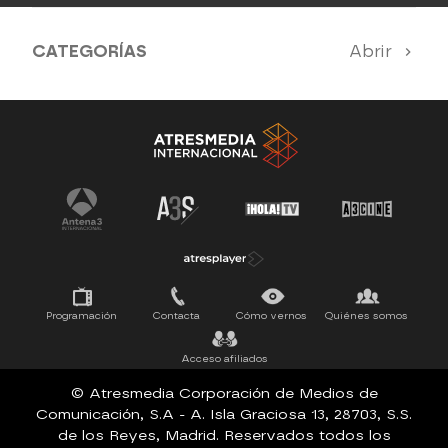
CATEGORÍAS
Abrir
Antena 3 Noticias
El Hormiguero
Tu cara me suena
Pasapalabra
Programación
Contacta
Cómo vernos
Quiénes somos
Acceso afiliados
© Atresmedia Corporación de Medios de
Comunicación, S.A - A. Isla Graciosa 13, 28703, S.S.
de los Reyes, Madrid. Reservados todos los