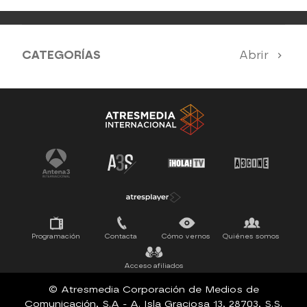
CATEGORÍAS
Abrir
Antena 3 Noticias
El Hormiguero
Tu cara me suena
Pasapalabra
Programación
Contacta
Cómo vernos
Quiénes somos
Acceso afiliados
© Atresmedia Corporación de Medios de
Comunicación, S.A - A. Isla Graciosa 13, 28703, S.S.