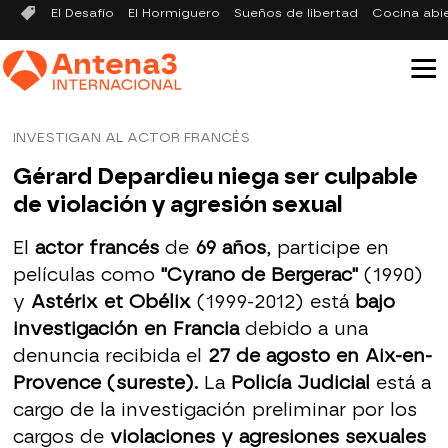
El Desafío
El Hormiguero
Sueños de libertad
Cocina abi
INVESTIGAN AL ACTOR FRANCÉS
Gérard Depardieu niega ser culpable
de violación y agresión sexual
El
actor francés
de
69 años
, participe en
películas como
"Cyrano de Bergerac"
(1990)
y
Astérix et Obélix
(1999-2012) está
bajo
investigación en Francia
debido a una
denuncia recibida el
27 de agosto en Aix-en-
Provence (sureste).
La
Policía Judicial
está a
cargo de la investigación preliminar por los
cargos de
violaciones y agresiones sexuales