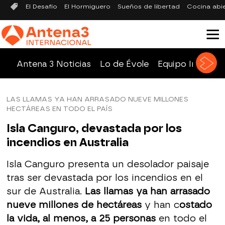
El Desafío
El Hormiguero
Sueños de libertad
Cocina abi
Antena 3 Noticias
Lo de Évole
Equipo Investig
LAS LLAMAS YA HAN ARRASADO NUEVE MILLONES
HECTÁREAS EN TODO EL PAÍS
Isla Canguro, devastada por los
incendios en Australia
Isla Canguro presenta un desolador paisaje
tras ser devastada por los incendios en el
sur de Australia.
Las llamas ya han arrasado
nueve millones de hectáreas
y han c
ostado
la vida, al menos, a 25 personas
en todo el