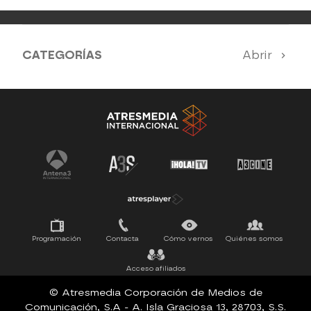
CATEGORÍAS
Abrir
Antena 3 Noticias
El Hormiguero
Tu cara me suena
Pasapalabra
Programación
Contacta
Cómo vernos
Quiénes somos
Acceso afiliados
© Atresmedia Corporación de Medios de
Comunicación, S.A - A. Isla Graciosa 13, 28703, S.S.