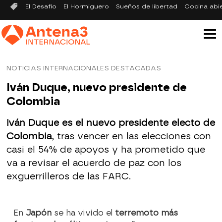
El Desafío
El Hormiguero
Sueños de libertad
Cocina abi
NOTICIAS INTERNACIONALES DESTACADAS
Iván Duque, nuevo presidente de
Colombia
Iván Duque es el nuevo presidente electo de
Colombia
, tras vencer en las elecciones con
casi el 54% de apoyos y ha prometido que
va a revisar el acuerdo de paz con los
exguerrilleros de las FARC.
En
Japón
se ha vivido el
terremoto más