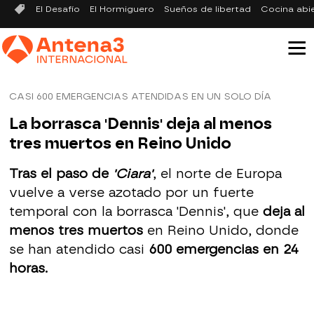
El Desafío
El Hormiguero
Sueños de libertad
Cocina abi
CASI 600 EMERGENCIAS ATENDIDAS EN UN SOLO DÍA
La borrasca 'Dennis' deja al menos
tres muertos en Reino Unido
Tras el paso de
'Ciara'
, el norte de Europa
vuelve a verse azotado por un fuerte
temporal con la borrasca 'Dennis', que
deja al
menos tres muertos
en Reino Unido, donde
se han atendido casi
600 emergencias en 24
horas.