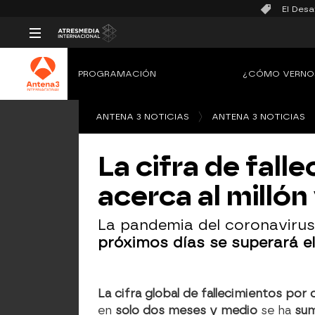
El Desa
PROGRAMACIÓN
¿CÓMO VERNO
ANTENA 3 NOTICIAS
ANTENA 3 NOTICIAS
La cifra de fall
acerca al millón
La pandemia del coronavirus
próximos días se superará el
La cifra global de fallecimientos por
en
solo dos meses y medio
se ha
sum