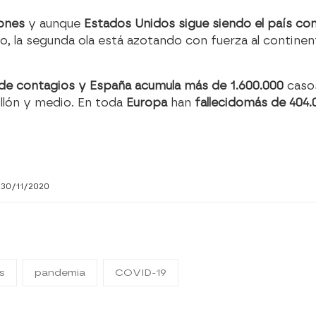
lones
y aunque
Estados Unidos sigue siendo el país c
o, la segunda ola está azotando con fuerza al contine
 de contagios y España acumula más de 1.600.000
casos
millón y medio. En toda
Europa
han
fallecido
más de 404.
 30/11/2020
s
pandemia
COVID-19