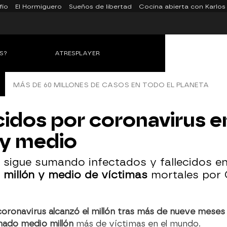
fío
El Hormiguero
Sueños de libertad
Cocina abierta con Karlos
S?
ATRESPLAYER
MÁS DE 60 MILLONES DE CASOS EN TODO EL PLANETA
ecidos por coronavirus 
 y medio
 sigue sumando infectados y fallecidos en
 millón y medio de víctimas
mortales por 
 coronavirus alcanzó el millón tras más de nueve meses
ado medio millón
más de víctimas en el mundo.